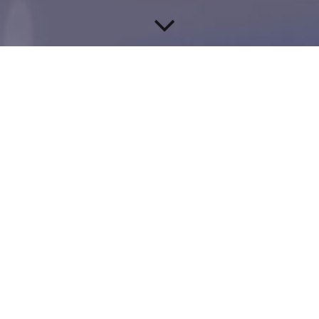
Wir verwirklichen Ihre Träume
Bauen-Kaufen-Renovieren-Modernisieren-Verkaufen-Suchen
Wir unterstützen Sie bei der Verwirklichung Ihrer
Immobilienträume.
Ob Kauf oder Bau Ihres Eigenheims, Modernisierung oder
Renovierung – wir helfen Ihnen, den passenden Partner für Ihr
Vorhaben zu finden.
Sprechen Sie uns auch gerne auf Photovoltaikanlagen und
Wärmepumpen an. Bei uns erhalten Sie alles aus einer Hand.